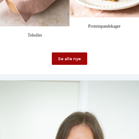
Proteinpandekager
Teboller
Se alle nye