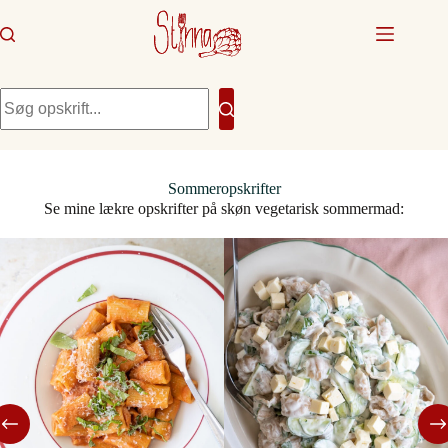
Fortsæt
til
indhold
Ingen
resultater
Sommeropskrifter
Se mine lækre opskrifter på skøn vegetarisk sommermad: