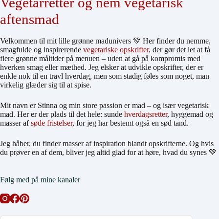
Vegetarretter og nem vegetarisk
aftensmad
Velkommen til mit lille grønne madunivers 💚 Her finder du nemme,
smagfulde og inspirerende
vegetariske opskrifter
, der gør det let at få
flere grønne måltider på menuen – uden at gå på kompromis med
hverken smag eller mæthed. Jeg elsker at udvikle opskrifter, der er
enkle nok til en travl hverdag, men som stadig føles som noget, man
virkelig glæder sig til at spise.
Mit navn er Stinna og min store passion er mad – og især vegetarisk
mad. Her er der plads til det hele: sunde
hverdagsretter
, hyggemad og
masser af
søde fristelser
, for jeg har bestemt også en sød tand.
Jeg håber, du finder masser af inspiration blandt opskrifterne. Og hvis
du prøver en af dem, bliver jeg altid glad for at høre, hvad du synes 💚
Følg med på mine kanaler